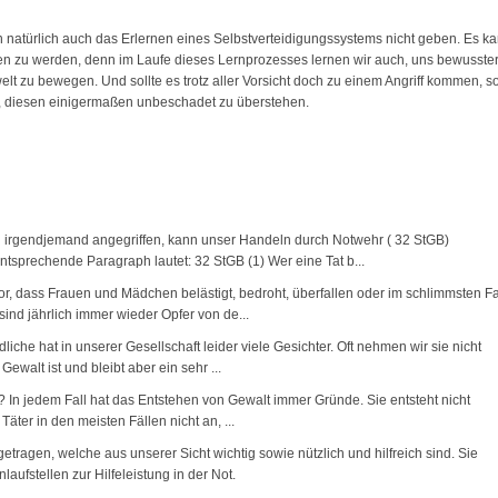
 natürlich auch das Erlernen eines Selbstverteidigungssystems nicht geben. Es k
en zu werden, denn im Laufe dieses Lernprozesses lernen wir auch, uns bewusster
t zu bewegen. Und sollte es trotz aller Vorsicht doch zu einem Angriff kommen, s
h, diesen einigermaßen unbeschadet zu überstehen.
 irgendjemand angegriffen, kann unser Handeln durch Notwehr ( 32 StGB)
 entsprechende Paragraph lautet: 32 StGB (1) Wer eine Tat b...
r, dass Frauen und Mädchen belästigt, bedroht, überfallen oder im schlimmsten Fa
ind jährlich immer wieder Opfer von de...
che hat in unserer Gesellschaft leider viele Gesichter. Oft nehmen wir sie nicht
Gewalt ist und bleibt aber ein sehr ...
 In jedem Fall hat das Entstehen von Gewalt immer Gründe. Sie entsteht nicht
äter in den meisten Fällen nicht an, ...
ragen, welche aus unserer Sicht wichtig sowie nützlich und hilfreich sind. Sie
aufstellen zur Hilfeleistung in der Not.