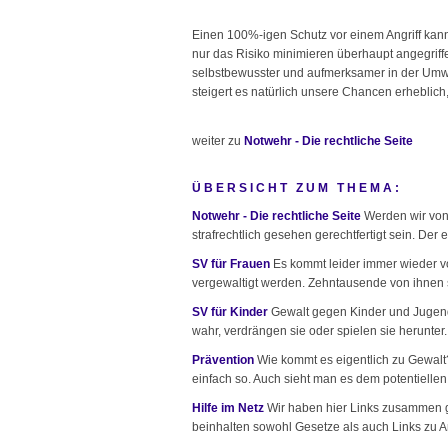
Einen 100%-igen Schutz vor einem Angriff kann
nur das Risiko minimieren überhaupt angegriff
selbstbewusster und aufmerksamer in der Umwel
steigert es natürlich unsere Chancen erheblic
weiter zu
Notwehr - Die rechtliche Seite
ÜBERSICHT ZUM THEMA:
Notwehr - Die rechtliche Seite
Werden wir von
strafrechtlich gesehen gerechtfertigt sein. Der
SV für Frauen
Es kommt leider immer wieder vo
vergewaltigt werden. Zehntausende von ihnen s
SV für Kinder
Gewalt gegen Kinder und Jugendli
wahr, verdrängen sie oder spielen sie herunter. 
Prävention
Wie kommt es eigentlich zu Gewalt?
einfach so. Auch sieht man es dem potentiellen T
Hilfe im Netz
Wir haben hier Links zusammen get
beinhalten sowohl Gesetze als auch Links zu Anl