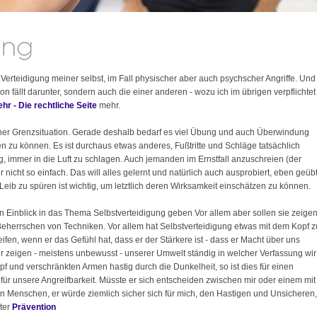
 Verteidigung meiner selbst, im Fall physischer aber auch psychscher Angriffe. Und
n fällt darunter, sondern auch die einer anderen - wozu ich im übrigen verpflichtet
hr - Die rechtliche Seite
mehr.
 einer Grenzsituation. Gerade deshalb bedarf es viel Übung und auch Überwindung
 zu können. Es ist durchaus etwas anderes, Fußtritte und Schläge tatsächlich
ng, immer in die Luft zu schlagen. Auch jemanden im Ernstfall anzuschreien (der
r nicht so einfach. Das will alles gelernt und natürlich auch ausprobiert, eben geüb
ib zu spüren ist wichtig, um letztlich deren Wirksamkeit einschätzen zu können.
n Einblick in das Thema Selbstverteidigung geben Vor allem aber sollen sie zeigen
 Beherrschen von Techniken. Vor allem hat Selbstverteidigung etwas mit dem Kopf z
eifen, wenn er das Gefühl hat, dass er der Stärkere ist - dass er Macht über uns
ir zeigen - meistens unbewusst - unserer Umwelt ständig in welcher Verfassung wir
 und verschränkten Armen hastig durch die Dunkelheit, so ist dies für einen
n für unsere Angreifbarkeit. Müsste er sich entscheiden zwischen mir oder einem mit
n Menschen, er würde ziemlich sicher sich für mich, den Hastigen und Unsicheren,
ter
Prävention