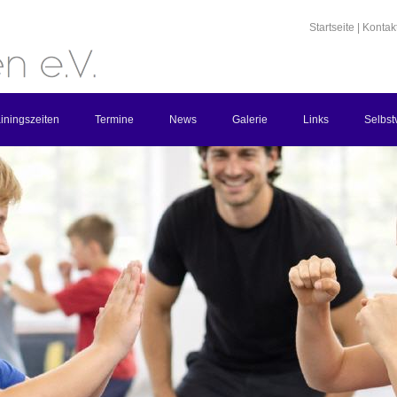
Startseite
|
Kontak
iningszeiten
Termine
News
Galerie
Links
Selbst