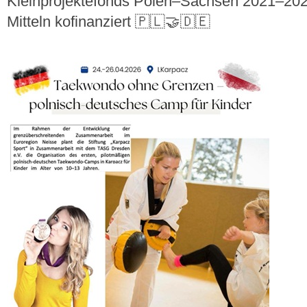
Kleinprojektefonds Polen–Sachsen 2021–2027
Mitteln kofinanziert 🇵🇱🤝🇩🇪