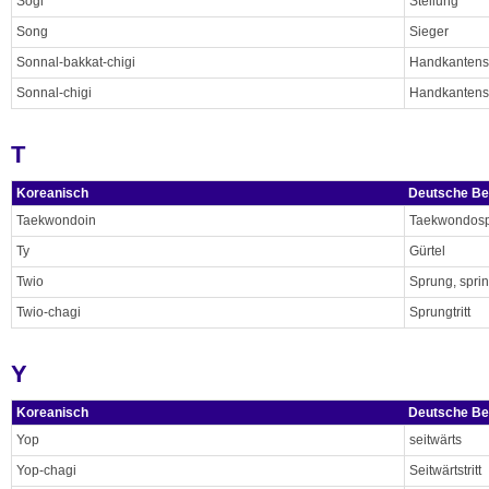
Sogi
Stellung
Song
Sieger
Sonnal-bakkat-chigi
Handkantens
Sonnal-chigi
Handkantensc
T
Koreanisch
Deutsche Be
Taekwondoin
Taekwondosp
Ty
Gürtel
Twio
Sprung, spri
Twio-chagi
Sprungtritt
Y
Koreanisch
Deutsche Be
Yop
seitwärts
Yop-chagi
Seitwärtstritt