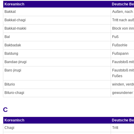
Koreanisch
Deutsche Be
Bakkat
Außen, nach
Bakkat-chagi
Tritt nach au
Bakkat-makki
Block von inn
Bal
Fuß
Bakbadak
Fußsohle
Baldung
Fußspann
Bandae-jirugi
Fauststoß mit
Baro jirugi
Fauststoß mi
Fußes
Biturio
winden, verd
Bituro-chagi
gewundener T
C
Koreanisch
Deutsche Be
Chagi
Tritt