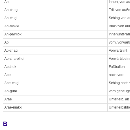
An
Innen, von a
An-chagi
Tritt von auß
An-chigi
Schlag von a
An-makki
Block von au
An-palmok
Innenunterar
Ap
vorn, vorwärt
Ap-chagi
Vorwärtstritt
Ap-cha-olligi
Vorwärtsbei
Apchuk
Fußballen
Ape
nach vorn
Ape-chigi
Schlag nach 
Ap-gubi
vorn gebeugt,
Arae
Unterleib, a
Arae-makki
Unterleibsbl
B