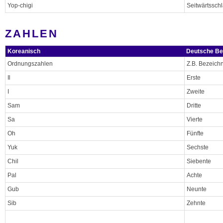
Yop-chigi
Seitwärtssch
ZAHLEN
Koreanisch
Deutsche Be
Ordnungszahlen
Z.B. Bezeich
Il
Erste
I
Zweite
Sam
Dritte
Sa
Vierte
Oh
Fünfte
Yuk
Sechste
Chil
Siebente
Pal
Achte
Gub
Neunte
Sib
Zehnte