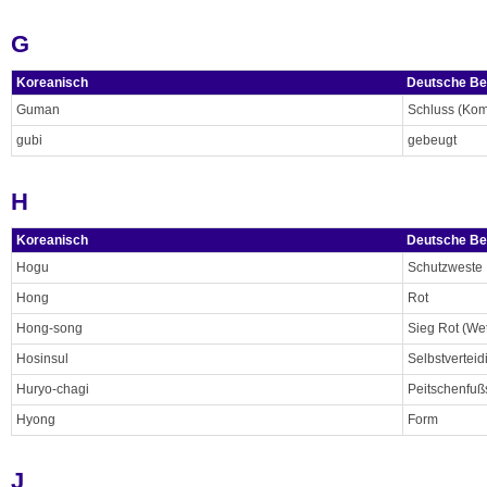
G
Koreanisch
Deutsche Be
Guman
Schluss (Ko
gubi
gebeugt
H
Koreanisch
Deutsche Be
Hogu
Schutzweste
Hong
Rot
Hong-song
Sieg Rot (We
Hosinsul
Selbstvertei
Huryo-chagi
Peitschenfuß
Hyong
Form
J