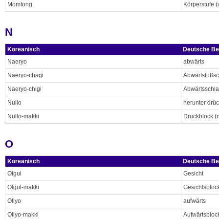
Momtong
Körperstufe 
N
Koreanisch
Deutsche Be
Naeryo
abwärts
Naeryo-chagi
Abwärtsfußsc
Naeryo-chigi
Abwärtsschl
Nullo
herunter drü
Nullo-makki
Druckblock (
O
Koreanisch
Deutsche Be
Olgul
Gesicht
Olgul-makki
Gesichtsbloc
Ollyo
aufwärts
Ollyo-makki
Aufwärtsbloc