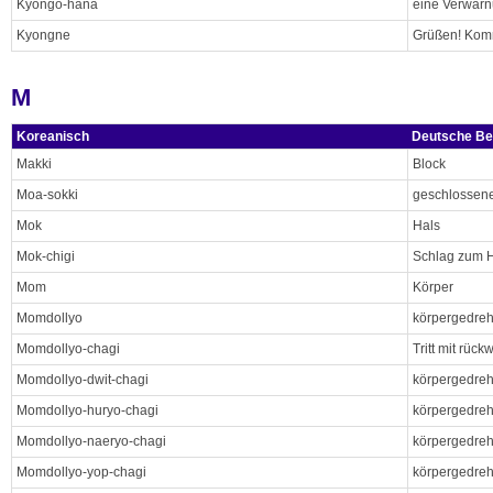
Kyongo-hana
eine Verwarn
Kyongne
Grüßen! Ko
M
Koreanisch
Deutsche Be
Makki
Block
Moa-sokki
geschlossene
Mok
Hals
Mok-chigi
Schlag zum 
Mom
Körper
Momdollyo
körpergedreht
Momdollyo-chagi
Tritt mit rüc
Momdollyo-dwit-chagi
körpergedreht
Momdollyo-huryo-chagi
körpergedreh
Momdollyo-naeryo-chagi
körpergedreh
Momdollyo-yop-chagi
körpergedreht