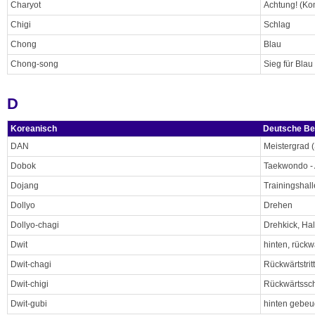
Charyot
Achtung! (Ko
Chigi
Schlag
Chong
Blau
Chong-song
Sieg für Blau
D
Koreanisch
Deutsche Be
DAN
Meistergrad 
Dobok
Taekwondo -
Dojang
Trainingshall
Dollyo
Drehen
Dollyo-chagi
Drehkick, Hal
Dwit
hinten, rückw
Dwit-chagi
Rückwärtstritt
Dwit-chigi
Rückwärtssc
Dwit-gubi
hinten gebeu