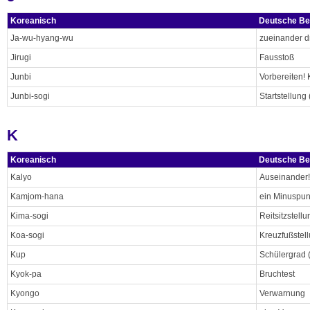
Koreanisch
Deutsche Be
Ja-wu-hyang-wu
zueinander 
Jirugi
Fausstoß
Junbi
Vorbereiten!
Junbi-sogi
Startstellung
K
Koreanisch
Deutsche Be
Kalyo
Auseinander
Kamjom-hana
ein Minuspun
Kima-sogi
Reitsitzstellu
Koa-sogi
Kreuzfußstel
Kup
Schülergrad (
Kyok-pa
Bruchtest
Kyongo
Verwarnung