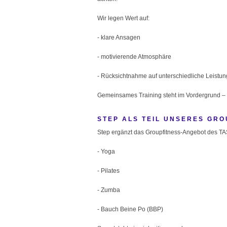
Wir legen Wert auf:
- klare Ansagen
- motivierende Atmosphäre
- Rücksichtnahme auf unterschiedliche Leistu
Gemeinsames Training steht im Vordergrund –
STEP ALS TEIL UNSERES GR
Step ergänzt das Groupfitness-Angebot des TASG
- Yoga
- Pilates
- Zumba
- Bauch Beine Po (BBP)