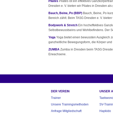
Pilates
Pilates ist ein effektives Ganzkörpertr
Dresden e. V. bieten wir Pilates in Dresden als 
Bauch, Beine, Po (BBP)
Bauch, Beine, Po kurz 
Bereich zählt. Beim TASG Dresden e. V. bieten w
Bodywork & Stretch
Ein hocheffektives Ganzk
Selbstbewusstseins und Wohlbefindens. Der Sc
Yoga
Yoga bietet einen bewussten Ausgleich zu
ganzheitliche Bewegungsform, die Körper und G
ZUMBA
Zumba in Dresden beim TASG Dresden 
Erwachsene.
DER VEREIN
UNSER 
Trainer
Taekwon
Unsere Trainingsmethoden
SV-Traini
Anfrage Mitgliedschaft
Hapkido