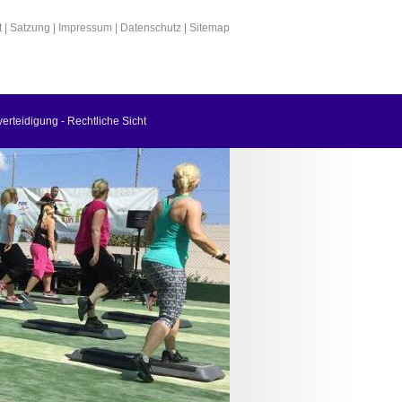
t
|
Satzung
|
Impressum
|
Datenschutz
|
Sitemap
verteidigung - Rechtliche Sicht