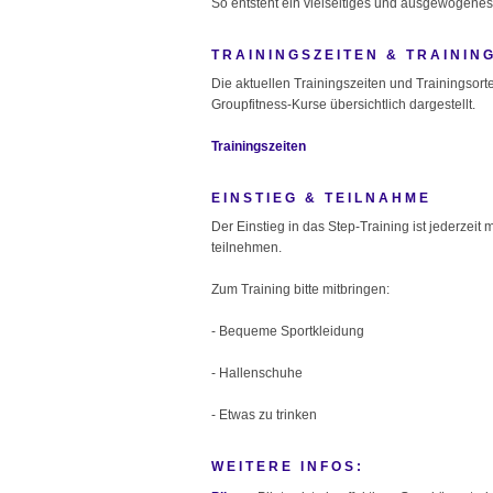
So entsteht ein vielseitiges und ausgewogene
TRAININGSZEITEN & TRAININ
Die aktuellen Trainingszeiten und Trainingsorte 
Groupfitness-Kurse übersichtlich dargestellt.
Trainingszeiten
EINSTIEG & TEILNAHME
Der Einstieg in das Step-Training ist jederzeit
teilnehmen.
Zum Training bitte mitbringen:
- Bequeme Sportkleidung
- Hallenschuhe
- Etwas zu trinken
WEITERE INFOS: