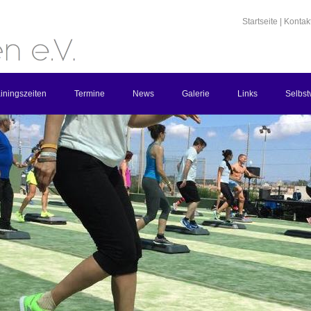
Startseite
|
Kontak
iningszeiten
Termine
News
Galerie
Links
Selbst