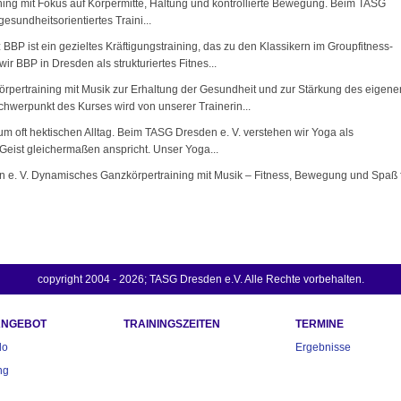
aining mit Fokus auf Körpermitte, Haltung und kontrollierte Bewegung. Beim TASG
gesundheitsorientiertes Traini...
BBP ist ein gezieltes Kräftigungstraining, das zu den Klassikern im Groupfitness-
ir BBP in Dresden als strukturiertes Fitnes...
örpertraining mit Musik zur Erhaltung der Gesundheit und zur Stärkung des eigene
hwerpunkt des Kurses wird von unserer Trainerin...
m oft hektischen Alltag. Beim TASG Dresden e. V. verstehen wir Yoga als
eist gleichermaßen anspricht. Unser Yoga...
e. V. Dynamisches Ganzkörpertraining mit Musik – Fitness, Bewegung und Spaß 
copyright 2004 - 2026; TASG Dresden e.V. Alle Rechte vorbehalten.
ANGEBOT
TRAININGSZEITEN
TERMINE
do
Ergebnisse
ng