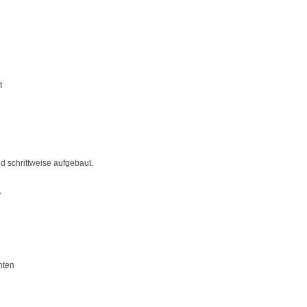
t
nd schrittweise aufgebaut.
?
hten